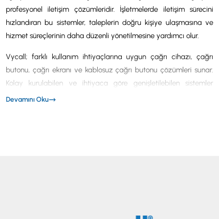
profesyonel iletişim çözümleridir. İşletmelerde iletişim sürecini
hızlandıran bu sistemler, taleplerin doğru kişiye ulaşmasına ve
hizmet süreçlerinin daha düzenli yönetilmesine yardımcı olur.
Vycall; farklı kullanım ihtiyaçlarına uygun çağrı cihazı, çağrı
butonu, çağrı ekranı ve kablosuz çağrı butonu çözümleri sunar.
Kolay kurulabilen ve ihtiyaca göre genişletilebilen sistemler
sayesinde işletmeler, mevcut çalışma düzenini değiştirmeden
Devamını Oku
daha hızlı ve kontrollü bir iletişim altyapısı oluşturabilir.
Kablosuz Çağrı Sistemi Nedir?
Kablosuz çağrı sistemi; çağrı butonundan gönderilen bildirimin
ekran, pager veya alıcı cihaz üzerinden ilgili personele iletilmesini
sağlayan sistemdir. Kullanıcı butona bastığında çağrının geldiği
nokta alıcı cihazda görüntülenir ve görevli personel hızlı şekilde
bilgilendirilir.