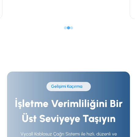
Vycall
Temmuz 18, 2026
Gelişimi Kaçırma
İşletme Verimliliğini Bir
Üst Seviyeye Taşıyın
Vycall Kablosuz Çağrı Sistemi ile hızlı, düzenli ve