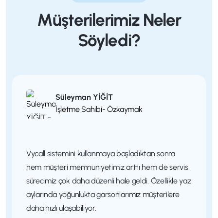
Müşterilerimiz Neler
Söyledi?
Can ASLAN
İşletme Sahibi (KARGI)
Vycall garson çağrı sistemi sayesinde misafir
memnuniyeti arttı, özellikle çocuklu aileler butonla
kolayca yardım çağırabilmenin rahatlığını yaşıyor.
Garsonlarımız daha planlı çalışıyor, sistem
gerçekten modern ve kullanışlı.