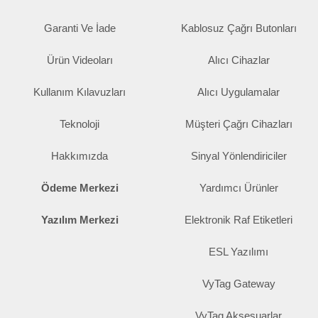
Avantajları
Garanti Ve İade
Kablosuz Çağrı Butonları
Kablosuz çağrı butonu, işletme içerisindeki iletişimi daha hızlı,
Ürün Videoları
Alıcı Cihazlar
düzenli ve kontrollü hâle getirir. Personelin sürekli olarak farklı
alanları kontrol etme ihtiyacını azaltarak yalnızca çağrı gelen
Kullanım Kılavuzları
Alıcı Uygulamalar
noktaya yönelmesini sağlar.
Teknoloji
Müşteri Çağrı Cihazları
Sistemin sağladığı başlıca avantajlar şunlardır:
Hakkımızda
Sinyal Yönlendiriciler
Taleplerin hızlı şekilde personele iletilmesi
Ödeme Merkezi
Yardımcı Ürünler
Hizmet sürecindeki beklemelerin azaltılması
Personelin daha verimli çalışması
Yazılım Merkezi
Elektronik Raf Etiketleri
Kablolama gerektirmeyen kolay kurulum
ESL Yazılımı
Çağrıların doğru noktaya yönlendirilmesi
VyTag Gateway
İhtiyaca göre yeni cihazlarla genişletilebilmesi
Daha düzenli ve profesyonel hizmet yönetimi
VyTag Aksesuarlar