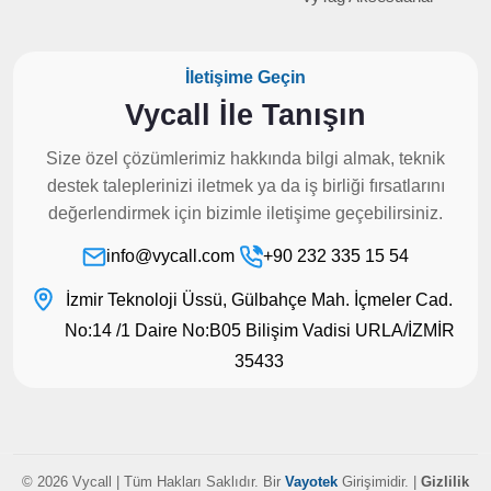
Çağrı Cihazı Nedir?
İletişime Geçin
Çağrı cihazı, çağrı butonundan gönderilen bildirimi alan ve
Vycall İle Tanışın
görevli personele ileten ekran, pager veya alıcı ünitesidir.
Size özel çözümlerimiz hakkında bilgi almak, teknik
Kullanım ihtiyacına göre çağrılar sabit bir ekranda
destek taleplerinizi iletmek ya da iş birliği fırsatlarını
görüntülenebilir, personelin taşıdığı cihaza gönderilebilir veya
değerlendirmek için bizimle iletişime geçebilirsiniz.
bilgisayar üzerinden takip edilebilir.
info@vycall.com
+90 232 335 15 54
Doğru çağrı cihazı seçilirken işletmenin büyüklüğü, çağrı noktası
sayısı, kullanım alanı ve personelin çalışma şekli dikkate
İzmir Teknoloji Üssü, Gülbahçe Mah. İçmeler Cad.
alınmalıdır. Bu sayede sistem, işletmenin günlük operasyonuna
No:14 /1 Daire No:B05 Bilişim Vadisi URLA/İZMİR
uygun şekilde yapılandırılabilir.
35433
Vycall Kablosuz Çağrı Sistemleri
Vycall kablosuz çağrı sistemleri, işletmelerin hızlı ve kesintisiz
© 2026 Vycall | Tüm Hakları Saklıdır. Bir
Vayotek
Girişimidir. |
Gizlilik