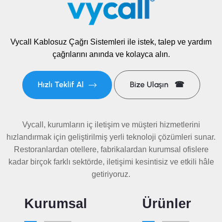
Bu yapı sayesinde sözlü iletişim ihtiyacı azalır, taleplerin gözden
kaçma riski düşer ve personel zamanını daha verimli kullanabilir.
Kablosuz çalışma yapısı, uzun kablo hatlarına ihtiyaç
Vycall Kablosuz Çağrı Sistemleri ile istek, talep ve yardım
duyulmadan hızlı ve pratik kurulum imkânı sağlar.
çağrılarını anında ve kolayca alın.
Çağrı Butonu Nasıl Çalışır?
Hızlı Teklif Al
Bize Ulaşın ☎
Çağrı butonu, yardım veya hizmet talebinin tek dokunuşla
iletilmesini sağlayan kablosuz bir cihazdır. Butona basıldığında
Vycall, kurumların iç iletişim ve müşteri hizmetlerini
oluşturulan sinyal, sistemle eşleştirilen çağrı cihazına gönderilir.
hızlandırmak için geliştirilmiş yerli teknoloji çözümleri sunar.
Çağrının numarası veya bulunduğu nokta ekran üzerinde
Restoranlardan otellere, fabrikalardan kurumsal ofislere
kadar birçok farklı sektörde, iletişimi kesintisiz ve etkili hâle
görüntülenebilir ya da taşınabilir pager cihazına iletilebilir.
getiriyoruz.
Böylece görevli personel çağrının nereden geldiğini doğrudan
görerek ilgili alana yönelir.
Kurumsal
Ürünler
Kablosuz Çağrı Butonu Kullanmanın