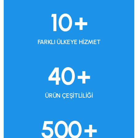
10
+
FARKLI ÜLKEYE HİZMET
40
+
ÜRÜN ÇEŞİTLİLİĞİ
500
+