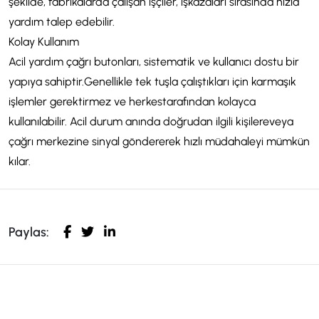
şekilde, fabrikalarda çalışan işçiler, iş
kazaları sırasında hızla
yardım talep edebilir.
Kolay Kullanım
Acil yardım çağrı butonları, sistematik ve kullanıcı dostu bir
yapıya sahiptir.
Genellikle tek tuşla çalıştıkları için karmaşık
işlemler gerektirmez ve herkes
tarafından kolayca
kullanılabilir. Acil durum anında doğrudan ilgili kişilere
veya
çağrı merkezine sinyal göndererek hızlı müdahaleyi mümkün
kılar.
Paylas: