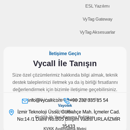
ESL Yazılımı
VyTag Gateway
VyTag Aksesuarlar
İletişime Geçin
Vycall İle Tanışın
Size özel çözümlerimiz hakkında bilgi almak, teknik
destek taleplerinizi iletmek ya da iş birliği fırsatlarını
değerlendirmek için bizimle iletişime geçebilirsiniz.
© 2026 Vycall | Tüm Hakları Saklıdır. Bir
info@vycall.com
+90 232 335 15 54
Vayotek
Girişimidir. |
İzmir Teknoloji Üssü, Gülbahçe Mah. İçmeler Cad.
Gizlilik Ve Veri Koruma Politikası
No:14 /1 Daire No:B05 Bilişim Vadisi URLA/İZMİR
|
35433
KVKK Aydınlatma Metni