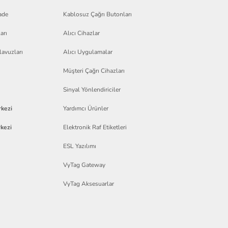
ade
Kablosuz Çağrı Butonları
arı
Alıcı Cihazlar
lavuzları
Alıcı Uygulamalar
Müşteri Çağrı Cihazları
Sinyal Yönlendiriciler
kezi
Yardımcı Ürünler
kezi
Elektronik Raf Etiketleri
ESL Yazılımı
VyTag Gateway
VyTag Aksesuarlar