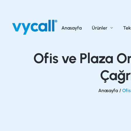
Anasayfa
Ürünler
Tek
Ofis ve Plaza O
Çağrı
Anasayfa
/
Ofis