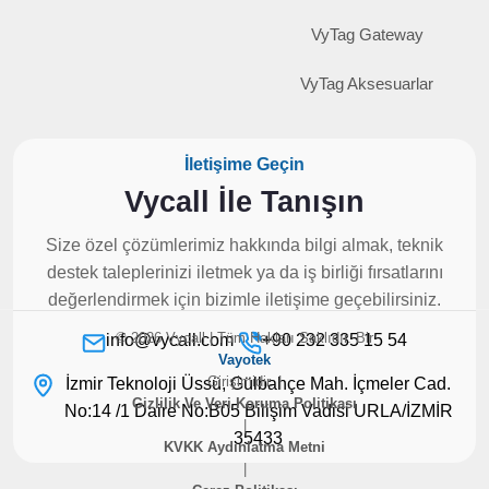
VyTag Gateway
VyTag Aksesuarlar
İletişime Geçin
Vycall İle Tanışın
Size özel çözümlerimiz hakkında bilgi almak, teknik
destek taleplerinizi iletmek ya da iş birliği fırsatlarını
değerlendirmek için bizimle iletişime geçebilirsiniz.
© 2026 Vycall | Tüm Hakları Saklıdır. Bir
info@vycall.com
+90 232 335 15 54
Vayotek
Girişimidir. |
İzmir Teknoloji Üssü, Gülbahçe Mah. İçmeler Cad.
Gizlilik Ve Veri Koruma Politikası
No:14 /1 Daire No:B05 Bilişim Vadisi URLA/İZMİR
|
35433
KVKK Aydınlatma Metni
|